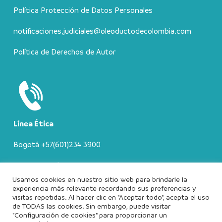
Política Protección de Datos Personales
notificaciones.judiciales@oleoductodecolombia.com
Política de Derechos de Autor
Línea Ética
Bogotá +57(601)234 3900
Resto del País: 01800 912 1013
Usamos cookies en nuestro sitio web para brindarle la
experiencia más relevante recordando sus preferencias y
visitas repetidas. Al hacer clic en "Aceptar todo", acepta el uso
de TODAS las cookies. Sin embargo, puede visitar
Oleoducto de Colombia S.A. © Todos los derechos
"Configuración de cookies" para proporcionar un
reservados.